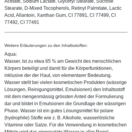
Acetate, Sodium Lactate, Glyceryl Stearate, Sucrose
Stearate, D-Mixed Tocopherols, Retinyl Palmitate, Lactic
Acid, Allantoin, Xanthan Gum, CI 77891, CI 77499, CI
77492, CI 77491
Weitere Erläuterungen zu den Inhaltsstoffen:
Aqua:
Wasser. Ist zu etwa 65 % am Gewicht des menschlichen
Körpers beteiligt und damit für die Körperfunktionen,
inklusive der der Haut, von elementarer Bedeutung.
Wasser stellt bei vielen kosmetischen Produkten (wässrige
Lösungen, Reinigungsmittel, Emulsionen) den Inhaltsstoff
mit dem mengenmässig grössten Anteil der Formulierung
dar und bildet in Emulsionen die Grundlage der wässrigen
Phase. Wasser ist ein gutes Lösungsmittel für polare
(hydrophile) Stoffe wie z. B. Alkohole, wasserlösliche
Vitamine oder Salze. Für die Verwendung in kosmetischen
Mitteln wird das eingesetzte Wasser in aller Regel