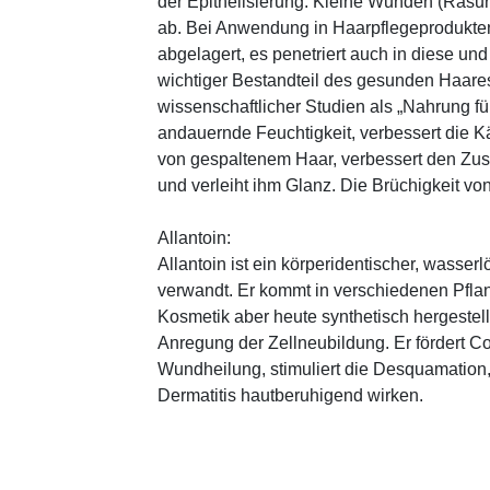
der Epithelisierung: Kleine Wunden (Rasu
ab. Bei Anwendung in Haarpflegeprodukten
abgelagert, es penetriert auch in diese und
wichtiger Bestandteil des gesunden Haares 
wissenschaftlicher Studien als „Nahrung fü
andauernde Feuchtigkeit, verbessert die K
von gespaltenem Haar, verbessert den Zus
und verleiht ihm Glanz. Die Brüchigkeit vo
Allantoin:
Allantoin ist ein körperidentischer, wasserl
verwandt. Er kommt in verschiedenen Pflan
Kosmetik aber heute synthetisch hergestellt
Anregung der Zellneubildung. Er fördert C
Wundheilung, stimuliert die Desquamation, 
Dermatitis hautberuhigend wirken.