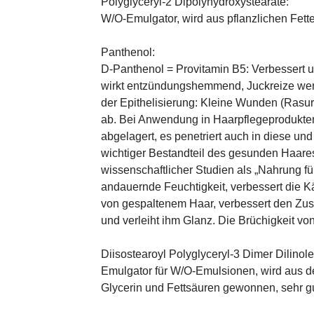
Polyglyceryl-2 Dipolyhydroxystearate:
W/O-Emulgator, wird aus pflanzlichen Fette
Panthenol:
D-Panthenol = Provitamin B5: Verbessert 
wirkt entzündungshemmend, Juckreize wer
der Epithelisierung: Kleine Wunden (Rasu
ab. Bei Anwendung in Haarpflegeprodukten
abgelagert, es penetriert auch in diese und
wichtiger Bestandteil des gesunden Haares 
wissenschaftlicher Studien als „Nahrung fü
andauernde Feuchtigkeit, verbessert die K
von gespaltenem Haar, verbessert den Zus
und verleiht ihm Glanz. Die Brüchigkeit vo
Diisostearoyl Polyglyceryl-3 Dimer Dilinole
Emulgator für W/O-Emulsionen, wird aus 
Glycerin und Fettsäuren gewonnen, sehr gu