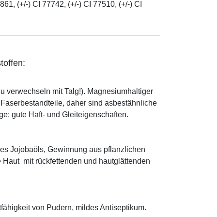
861, (+/-) CI 77742, (+/-) CI 77510, (+/-) CI
toffen:
zu verwechseln mit Talg!). Magnesiumhaltiger
e Faserbestandteile, daher sind asbestähnliche
; gute Haft- und Gleiteigenschaften.
es Jojobaöls, Gewinnung aus pflanzlichen
e Haut mit rückfettenden und hautglättenden
tfähigkeit von Pudern, mildes Antiseptikum.