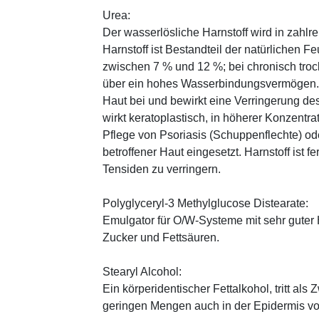
Urea:
Der wasserlösliche Harnstoff wird in zahlr
Harnstoff ist Bestandteil der natürlichen F
zwischen 7 % und 12 %; bei chronisch trock
über ein hohes Wasserbindungsvermögen. E
Haut bei und bewirkt eine Verringerung de
wirkt keratoplastisch, in höherer Konzentra
Pflege von Psoriasis (Schuppenflechte) ode
betroffener Haut eingesetzt. Harnstoff ist fe
Tensiden zu verringern.
Polyglyceryl-3 Methylglucose Distearate:
Emulgator für O/W-Systeme mit sehr guter 
Zucker und Fettsäuren.
Stearyl Alcohol:
Ein körperidentischer Fettalkohol, tritt als
geringen Mengen auch in der Epidermis v