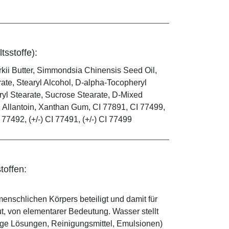
tsstoffe):
kii Butter, Simmondsia Chinensis Seed Oil,
ate, Stearyl Alcohol, D-alpha-Tocopheryl
ryl Stearate, Sucrose Stearate, D-Mixed
d, Allantoin, Xanthan Gum, CI 77891, CI 77499,
I 77492, (+/-) CI 77491, (+/-) CI 77499
toffen:
enschlichen Körpers beteiligt und damit für
ut, von elementarer Bedeutung. Wasser stellt
ige Lösungen, Reinigungsmittel, Emulsionen)