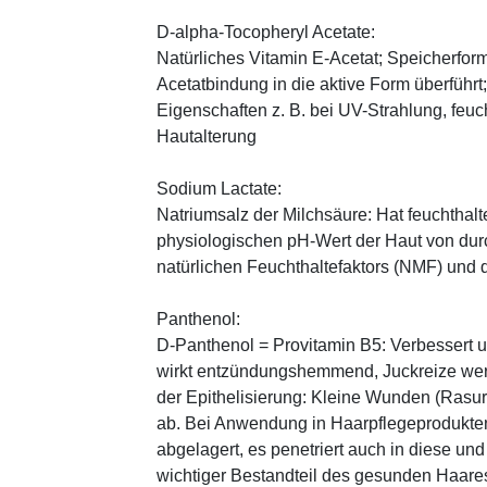
D-alpha-Tocopheryl Acetate:
Natürliches Vitamin E-Acetat; Speicherform
Acetatbindung in die aktive Form überführt
Eigenschaften z. B. bei UV-Strahlung, feuc
Hautalterung
Sodium Lactate:
Natriumsalz der Milchsäure: Hat feuchthal
physiologischen pH-Wert der Haut von durch
natürlichen Feuchthaltefaktors (NMF) und
Panthenol:
D-Panthenol = Provitamin B5: Verbessert 
wirkt entzündungshemmend, Juckreize wer
der Epithelisierung: Kleine Wunden (Rasu
ab. Bei Anwendung in Haarpflegeprodukten
abgelagert, es penetriert auch in diese und
wichtiger Bestandteil des gesunden Haares 